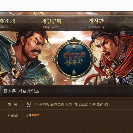
제 목
[삼국지W 틀린그림 찾기] 제 251회 이벤트(마감)
카포명