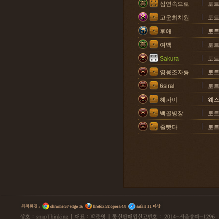
심연속으로
토
고운최치원
토
후애
토
여백
토
Sakura
토
영웅조자룡
토
6siral
토
헤파이
웨
백골병장
토
줄빳다
토