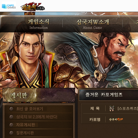
제 목
[스포츠퀴즈]
카포명