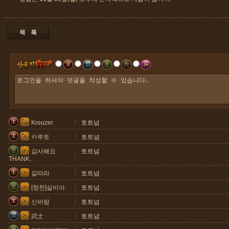
Kreuzer
토트넘
카루토
토트넘
감사해요
토트넘
THANK..
길따라
토트넘
[창천]실비아
토트넘
신바람
토트넘
武士
토트넘