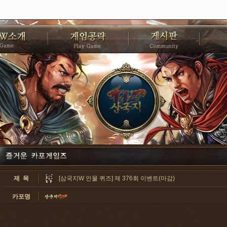
제 목
[삼국지W 인물 퀴즈] 제 376회 이벤트(마감)
카포명