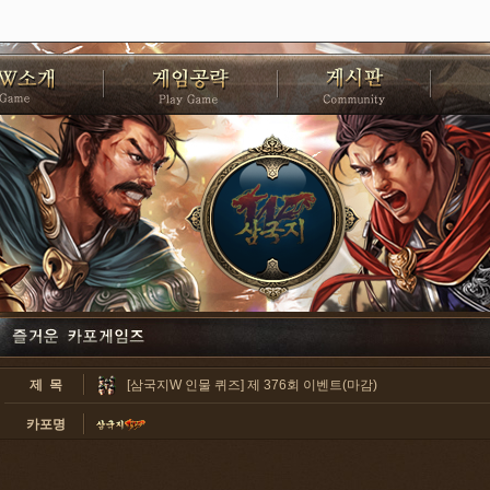
제 목
[삼국지W 인물 퀴즈] 제 376회 이벤트(마감)
카포명