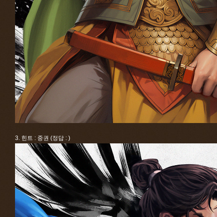
3. 힌트 : 중권 (정답 : )