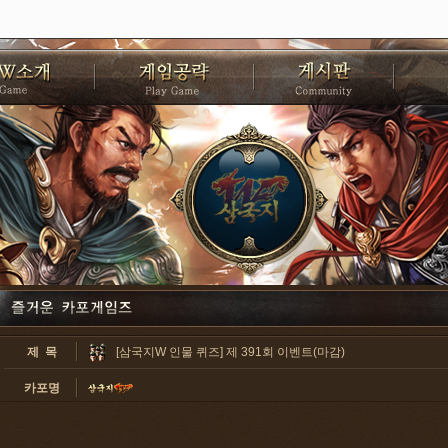
제 목
[삼국지W 인물 퀴즈] 제 391회 이벤트(마감)
카포명