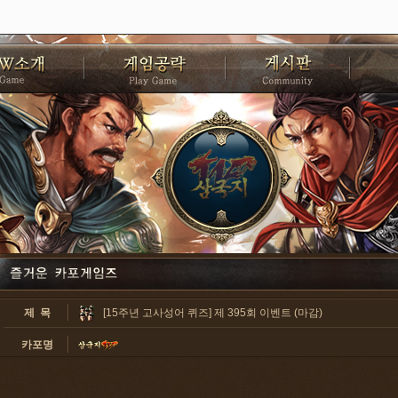
제 목
[15주년 고사성어 퀴즈] 제 395회 이벤트 (마감)
카포명