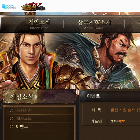
제 목
환생 지원 출석. (
카포명