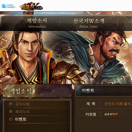
제 목
선인의 지혜 출석. 
카포명