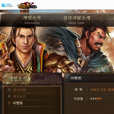
제 목
의용군 모집. (종료
카포명