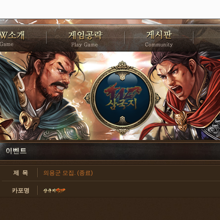
제 목
의용군 모집. (종료)
카포명