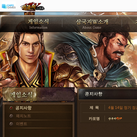
제 목
4월 14일 정기 점
카포명