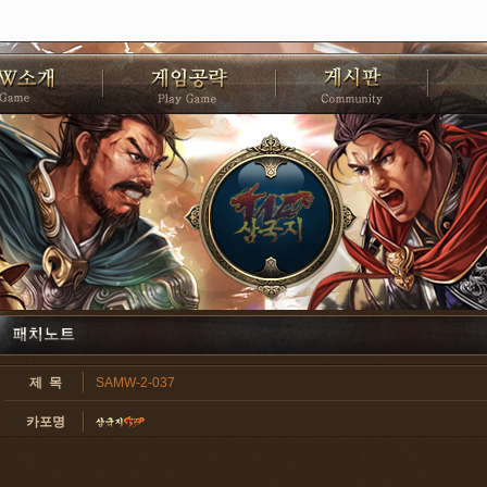
제 목
SAMW-2-037
카포명