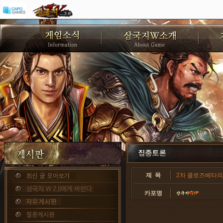
제 목
2차 클로즈베타의 
카포명