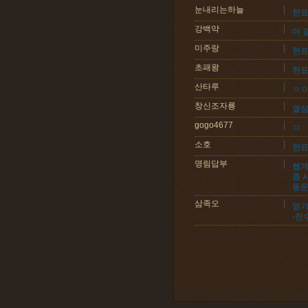
눈내리는하늘
한
강백약
이 
미주랑
한
초패왕
한
산타루
ㅇ
창신조자룡
열심
gogo4677
ㅁ
소호
한
명림답부
웹게
좀 
동
삼족오
얻기
-천