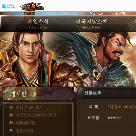
제 목
2차 클로즈베타의 
카포명