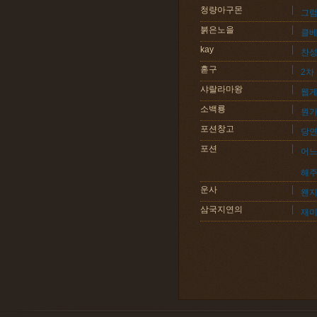
청량아구몬
그럼
붉은노을
클베
kay
찬성
혿구
2차
샤랄라마왕
웹게
소백룡
뭔가
포션창고
당연
포션
어느
해주
운사
왠지
삼국지연의
재미