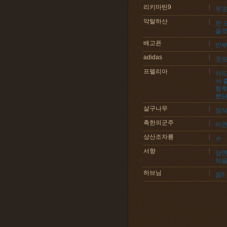
리키마틴9
무조
악탈하산
전 
을것
배고픈
빈부
adidas
굿모닝
프렐리아
카드
서 
험후
했단
살구나무
정식
촉한의군주
이건
상산조자룡
ㄹ
서향
당연
처음
하브님
음!!