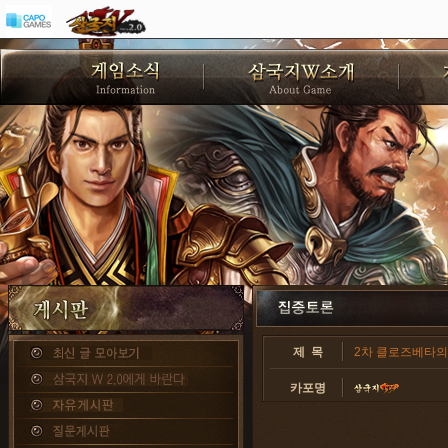
제 목
2차 클로즈베타의 
카포명