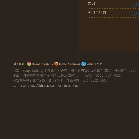
동경
반
아라비아왕
반대