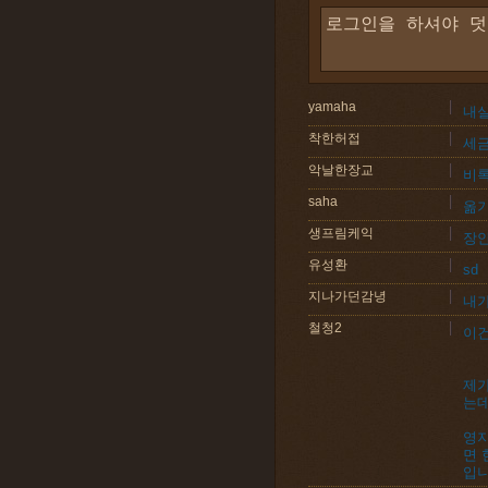
yamaha
내실
착한허접
세금
악날한장교
비록
saha
옮기
생프림케익
장안
유성환
sd
지나가던감녕
내가
철청2
이건
제
는
영지
면 
입