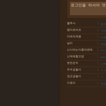
혈투사
영지
엠마로버츠
가는
미래의제왕
나
날리
세금
신사라는이름의변태
아니
난제패할꼬얌
fafa
현천은우
나쁘
푸우곰돌이
ㅊ
장군곰돌이
ㅊ
이효리
찬