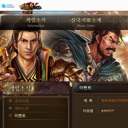
제 목
천하제패!! EVENT!
카포명