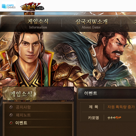
제 목
자원 획득량 증가 
카포명