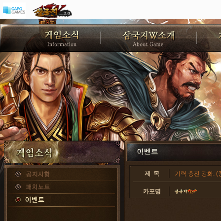
제 목
기력 충전 강화. (
카포명