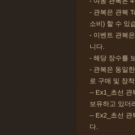
- 여몽 관복은 
- 관복은 관복 
소비) 할 수 있
- 이벤트 관복은
니다.
- 해당 장수를
- 관복은 동일
로 구매 및 장
-- Ex1_초선 
보유하고 있더라
-- Ex2_초선
다.