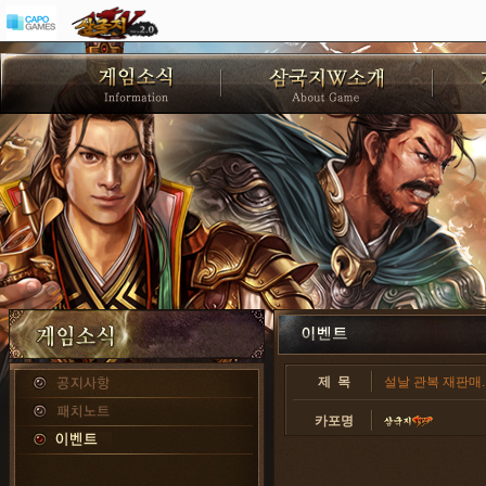
제 목
설날 관복 재판매. 
카포명