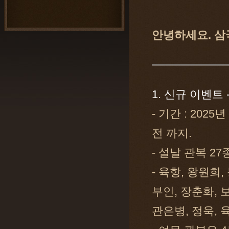
안녕하세요. 삼
1. 신규 이벤트 
- 기간 : 2025
전 까지.
- 설날 관복 2
- 육항, 왕원희, 
부인, 장춘화, 보
관은병, 정욱, 