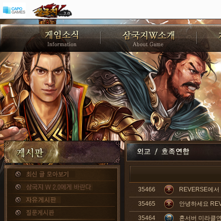
35466
REVERSE에
35465
안녕하세요 REV
35464
혼서버 미라클