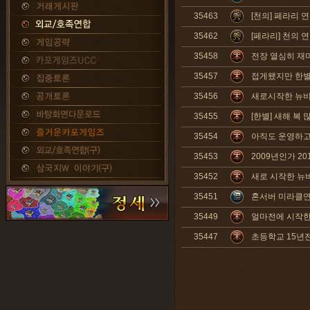
35463
[천의] 페라리 
35462
[페라리] 천의 
35458
전장 열심히 재미
35457
접게됐지만 한
35456
새로시작한 뉴비
35455
[한별] 새해 복
35454
아직도 운영하고 
35453
2009년인가 2
35452
새로 시작한 뉴
35451
혼서버 미라클
35449
얼마전에 시작한 
35447
초등학교 15년전