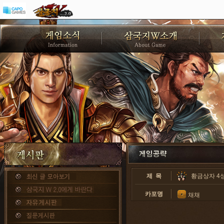
제 목
황금상자 4성
카포명
채채