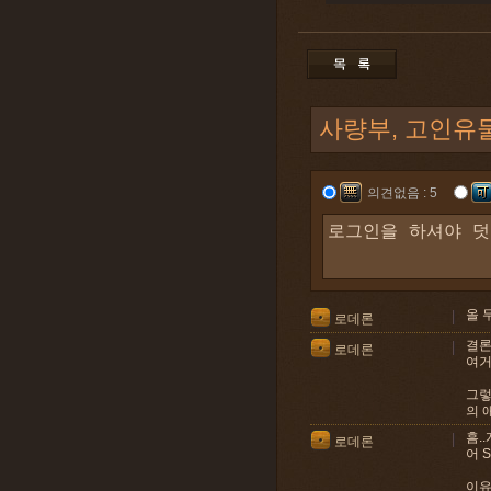
사량부, 고인유
의견없음 : 5
올 
로데론
결론
로데론
여거
그렇
의 
흠.
로데론
어 
이유