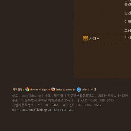
손견
손견 
이정
그냥
감
사량부