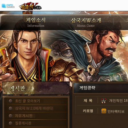
제 목
개인적인 18만
카포명
인터랙티브