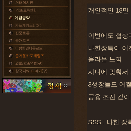
개인적인 18만 
이번에도 협상
나헌장특이 여
올라온 느낌
시나에 맞춰서 
3성장들도 어쩔
공융 조진 같이
SSS : 나헌 