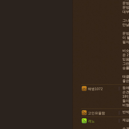
문빙
문빙
대부
그나
만날
문빙
이 
필자
비슷
은 
있음
그런
승률
태클
좋은
등애
해병1072
손견
18
들이
비형
반박
고인유물함
제갈
격노
손견