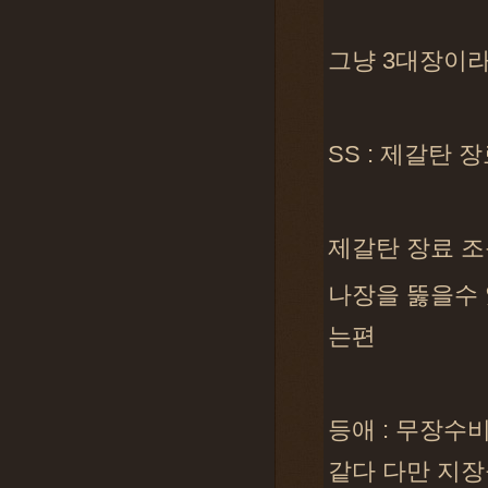
그냥 3대장이라
SS : 제갈탄 
제갈탄 장료 조
나장을 뚫을수 
는편
등애 : 무장수
같다 다만 지장