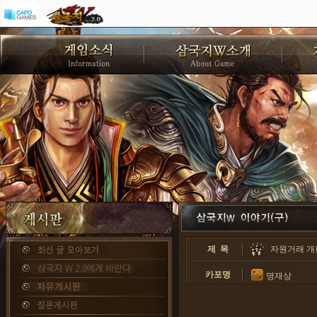
제 목
자원거래 개
카포명
명재상