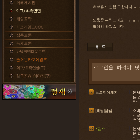
초보유저 연합 구합니다 ㅠ
도움좀 부탁드려요 ㅠㅠㅠ
열심히 하겠습니다
노르웨이돼지
본서
운 
탁드
[해월]남쌤
소박
서로
백약
K캅스
본서
운 
탁드