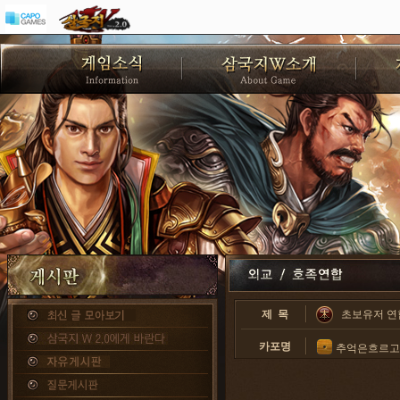
제 목
초보유저 연
카포명
추억은흐르고