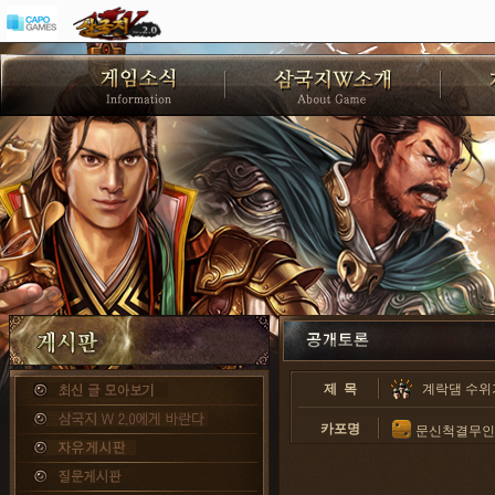
제 목
계락댐 수위
카포명
문신척결무인