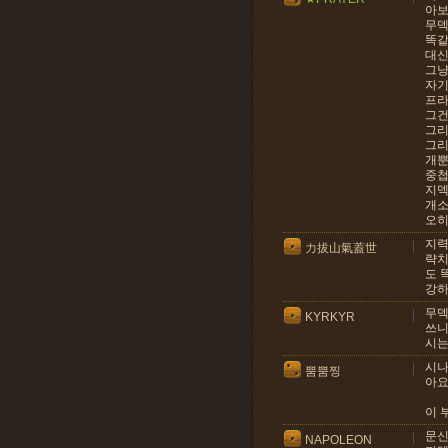
아
무덱
똑같
대신
그냥
자기
프라
그건
그리
그리
개
중첩
지덱
개소
오히
지력
力拔山氣蓋世
략치
도 
강하
무덱
KYRKYR
쓰니
시는
시나
뿜뿜찡
아요
이 
문신
NAPOLEON