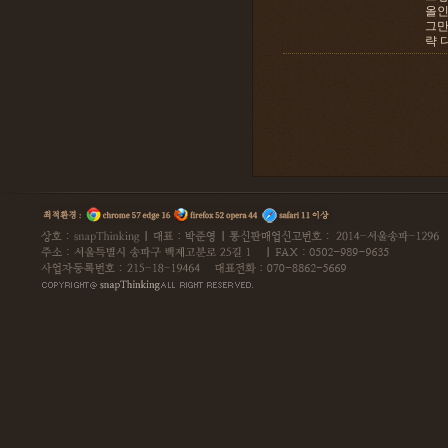
올인
그만
략 