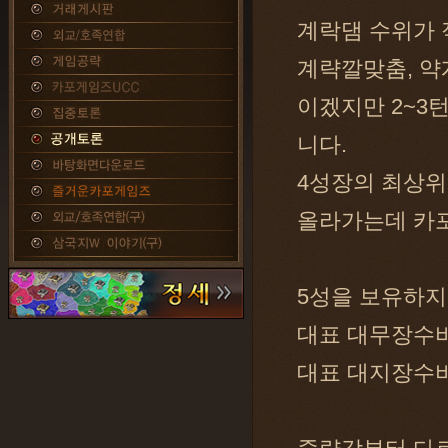
계락댐 수위가
계략깔맞춤, 약
이겠지만 2~3
니다.
4성장의 최상
올라가는데 카
5성을 보유하지
대표 대무장수비장
대표 대지장수비장