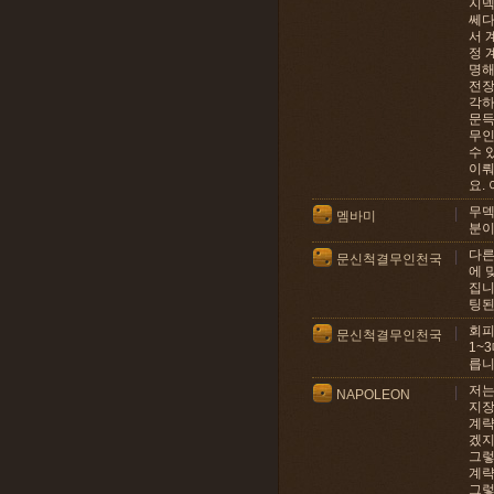
지덱
쎄다
서 
정 
명해
전장
각
문득
무인
수 
이뤄
요.
무덱
멤바미
분이
다른
문신척결무인천국
에 
집니
팅된
회피
문신척결무인천국
1~
릅니
저는
NAPOLEON
지장
계략
겠
그렇
계략
그렇