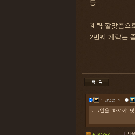
등
계략 깔맞춤으로
2번째 계략는 
의견없음 : 9
바보
★PRAYER