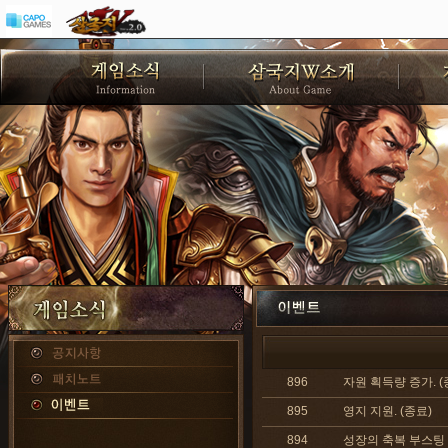
896
자원 획득량 증가. (
895
영지 지원. (종료)
894
성장의 축복 부스팅 