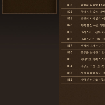
893
경험치 획득량 1.5배 
892
환생 지원 출석 이벤트
891
선인의 지혜 출석 이
890
기력 충전 폭발 이벤트
889
크리스마스 관복 재판
888
크리스마스 관복 판매
887
전장에 나서는 여인들!!
886
문무를 겸비한 여인들!!
885
시나리오 희귀 아이템 E
884
의용군 모집. (종료)
883
자원 획득량 증가. (
882
기력 충전 강화 (종료