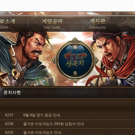
6237
9월 9일 정기 점검 안내.
6236
즐거운 카포게임즈 393회 당첨자 안내.
6235
즐거운 카포게임즈 안내.