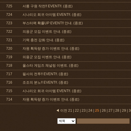
725
서릉 구원 작전!! EVENT!!. (종료)
724
시나리오 희귀 아이템 EVENT!!. (종료)
723
부스터팩 확률UP EVENT!! 안내. (종료)
722
의용군 모집 이벤트 안내. (종료)
721
기력 충전 강화 안내. (종료)
720
자원 획득량 증가 이벤트 안내. (종료)
719
의용군 모집 이벤트 안내. (종료)
718
올스타 게임즈 채널링 이벤트. (종료)
717
필사의 전투!! EVENT!!. (종료)
716
조조의 분노!! EVENT!!. (종료)
715
시나리오 희귀 아이템 EVENT!!. (종료)
714
자원 획득량 증가 이벤트 안내. (종료)
◀ 이전
21
|
22
|
23
|
24
|
25
|
26
|
27
|
28
|
29
|
3