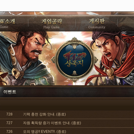
728
기력 충전 강화 안내. (종료)
727
자원 획득량 증가 이벤트 안내. (종료)
726
오의 맹공!! EVENT!!. (종료)