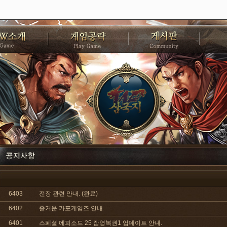
6403
전장 관련 안내. (완료)
6402
즐거운 카포게임즈 안내.
6401
스페셜 에피소드 25 잠영복권1 업데이트 안내.