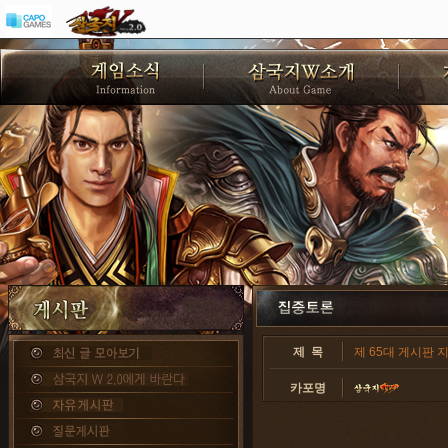
제 목
제 65대 게시판 
카포명