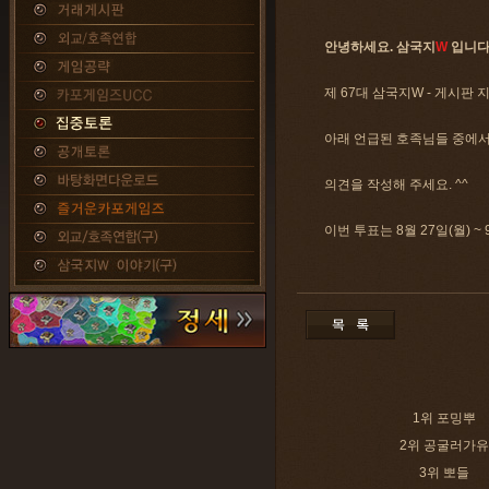
안녕하세요. 삼국지
W
입니다
제 67대 삼국지W - 게시판 
아래 언급된 호족님들 중에서
의견을 작성해 주세요. ^^
이번 투표는 8월 27일(월) ~
1위 포밍뿌
2위 공굴러가유
3위 뽀들