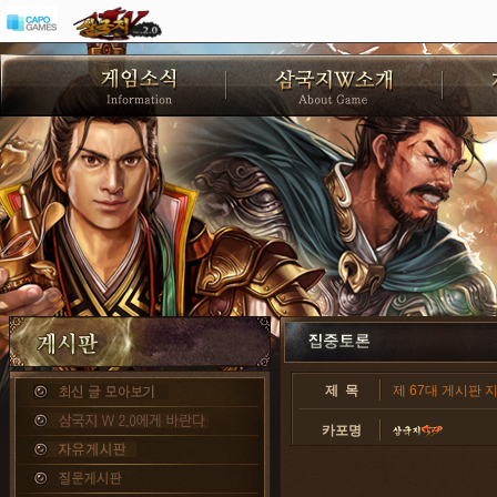
제 목
제 67대 게시판 
카포명