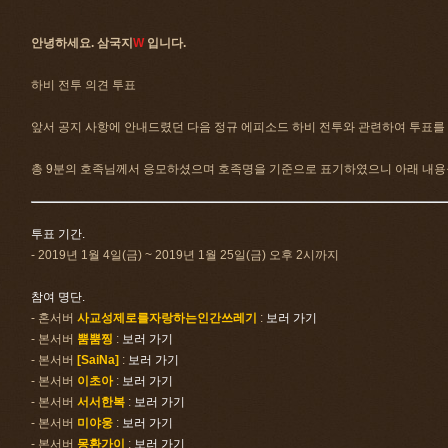
안녕하세요. 삼국지
W
입니다.
하비 전투 의견 투표
앞서 공지 사항에 안내드렸던 다음 정규 에피소드 하비 전투와 관련하여 투표를
총 9분의 호족님께서 응모하셨으며 호족명을 기준으로 표기하였으니 아래 내용
투표 기간.
- 2019년 1월 4일(금) ~ 2019년 1월 25일(금) 오후 2시까지
참여 명단.
- 혼서버
사교성제로를자랑하는인간쓰레기
:
보러 가기
- 본서버
뿜뿜찡
:
보러 가기
- 본서버
[SaiNa]
:
보러 가기
- 본서버
이초아
:
보러 가기
- 본서버
서서한복
:
보러 가기
- 본서버
미야웅
:
보러 가기
- 본서버
몽환가이
:
보러 가기