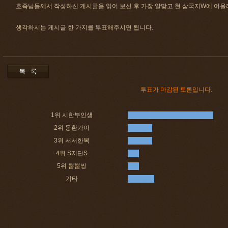
호족님들께서 작성하신 게시글을 읽어 보신 후 가장 알맞고 현 삼국지W에 어
생각하시는 게시글 한 가지를 투표해주시면 됩니다.
투표가 마감된 토론입니다.
1위 시한부인생
2위 몽환가이
3위 서서한복
4위 S지단S
5위 뿜뿜찡
기타