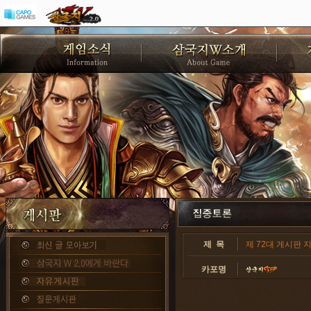
제 목
제 72대 게시판 
카포명