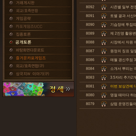
8092
시즌별 일부 전
8091
토별 결과 서신에 
8090
기습장에 투집따
8089
제 2진영 활용
8088
시장에서 자원 
8087
원정의 징표 일
8086
매월 갱신주점 
8084
소개서 뿌리는 이
8083
3.5자리 추가
8081
이번 보상건에 
8080
명절 때마다 하
8079
삼떱 운영진들아