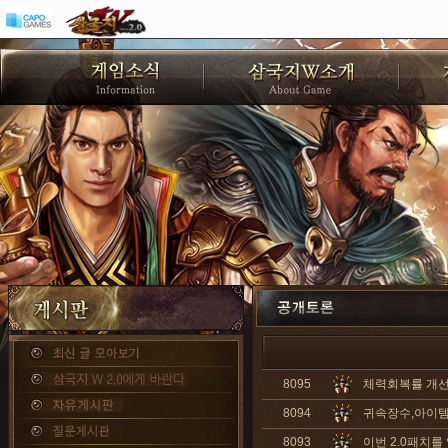
8095
체력회복률 개선
8094
귀속장수,아이템
8093
이번 2.0패치를