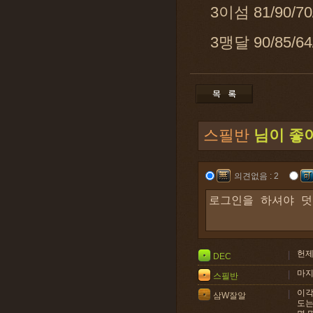
3이섬 81/90/
3맹달 90/85
스필반
님이 좋
의견없음 : 2
헌제
DEC
마지
스필반
이각
삼W잘알
도는