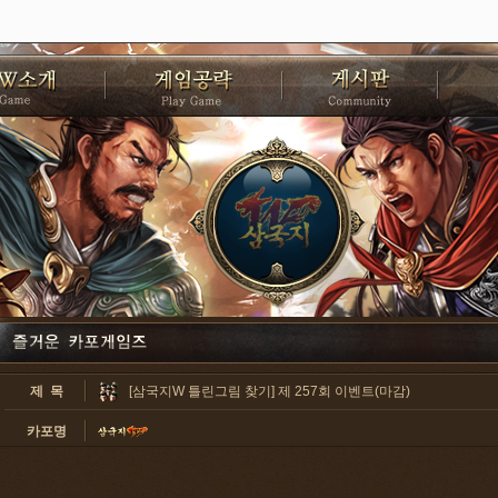
제 목
[삼국지W 틀린그림 찾기] 제 257회 이벤트(마감)
카포명