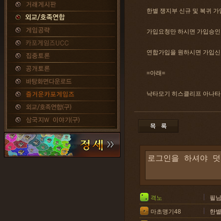
한별 쟁지부 신규 및 복귀 가
가입요청만 하시면 가입승인
연합가입을 원하시면 가입신
=아래=
낙타모기 히스클리프 아나
격노
필님
마초맹기48
한별