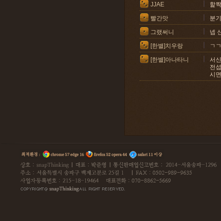
JJAE
핥
빨간맛
분기
그랬써니
넵 
[한별]치우랑
ㄱ
[한별]아나타니
서신
전섭
시