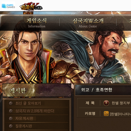
제 목
한별 쟁지부 
카포명
[한별]아나타