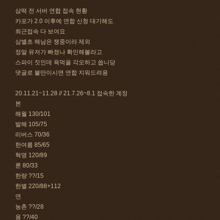
삼떡 전 서버 연합 접속 현황
카포가 2.0 이후에 연합 신청 대기해도
최근접속 다 보여요
삼별초 해남은 쟁중이라 제외
정말 유저가 빠졌나 확인해볼라고
스파이 짓인데 욕먹을 각오하고 씁니당
댓글로 불만이시면 연합 지워드려용
20.11.21~11.28 // 21.7.26~8.1 접속한 계정
본
해월 130/101
발해 105/75
리버스 70/36
한여름 85/65
혁명 120/89
룬 80/33
한량 ??/15
한별 220/88+112
연
농촌 ??/28
용 ??/40