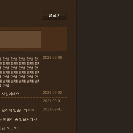
2021-09-08
별!한별!한별!한별!한별!한
한별!한별!한별!한별!한별!
별!한별!한별!한별!한별!한
한별!한별!한별!한별!한별!
별!한별!한별!한별!한별!한
한별!한별!한별!한별!한별!
!한별!
2021-09-02
건 사실이네요
2021-09-01
2021-09-01
는 보장이 없습니다ㅋㅋ
는 연합이 좀 있을거라 생
당 ㅇㅡㅇ;;