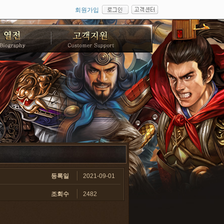
회원가입
등록일
2021-09-01
조회수
2482