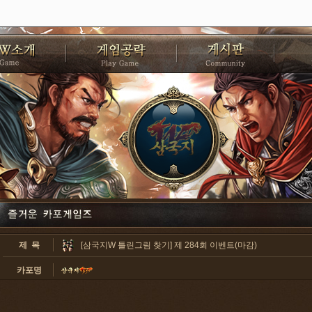
제 목
[삼국지W 틀린그림 찾기] 제 284회 이벤트(마감)
카포명