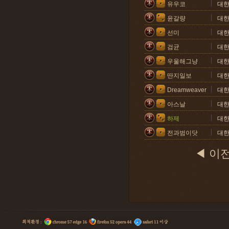
유우코
대
윤갈량
대
선미
대
검균
대
우울해그냥
대
딴지일보
대
Dreamweaver
대
아스날
대
하제
대
전과범이닷
대
◀ 이