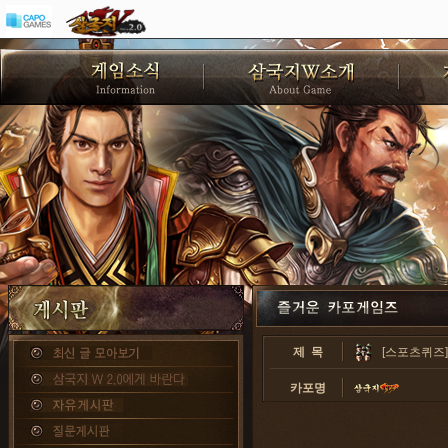
제 목
[스포츠퀴즈]
카포명