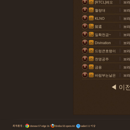
[RTCL]레오
브
혈랑대
브
KLNO
브
留還
브
일확천금~
브
Divination
브
드렁큰호랭이
브
천명공주
브
금용
브
바람부는날은
브
◀ 이