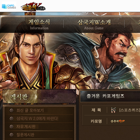
제 목
[스포츠퀴즈]
카포명