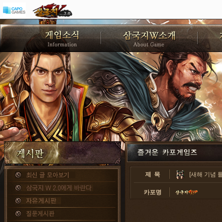
제 목
[새해 기념 
카포명