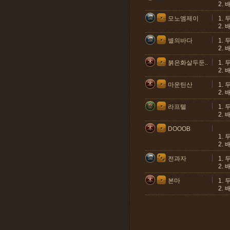
2.
모노엠제이
1.
2.
별의바다
1.
2.
붉은화살두둔..
1.
2.
마운틴산
1.
2.
라프텔
1.
2.
DOOOB
1.
2.
전과자
1.
2.
본마
1.
2.