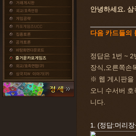
안녕하세요. 삼
다음 카드들의 
정답은 1번 ~ 
장식,오른쪽손목
※ 웹 게시판을
오니 수서버 호
니다.
1. (정답:머리장