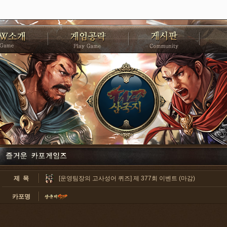
제 목
[운영팀장의 고사성어 퀴즈] 제 377회 이벤트 (마감)
카포명