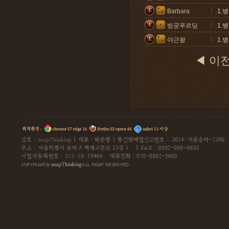
Barbara
1.
빙궁푸르딩
1.
야근왕
1.
◀ 이