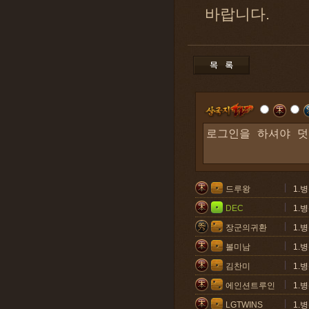
바랍니다.
드루왕
1.
DEC
1.
장군의귀환
1.
볼미남
1.
김찬미
1.
에인션트루인
1.
LGTWINS
1.