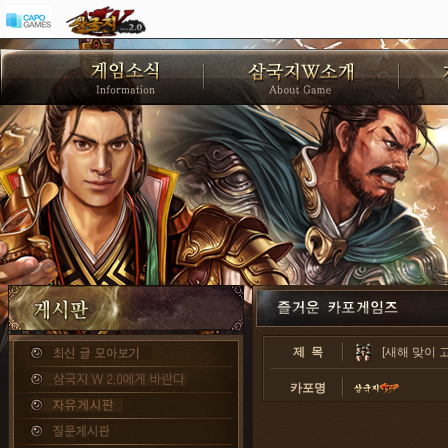
제 목
[새해 맞이 
카포명