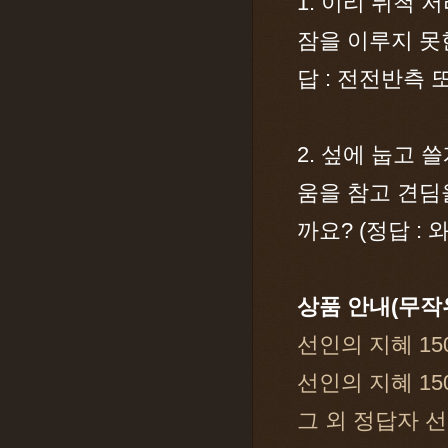
1. 이리 뒤척
잠을 이루지 못
답 : 전전반측 
2. 섶에 눕고
움을 참고 견딤
까요? (정답 : 
상품 안내(무작
선인의 지혜 15
선인의 지혜 15
그 외 정답자 선