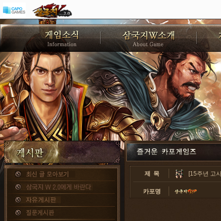
제 목
[15주년 고사
카포명