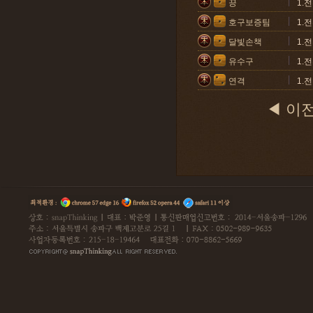
끙
1.
호구보증팀
1.
달빛손책
1.
유수구
1.
연격
1.
◀ 이