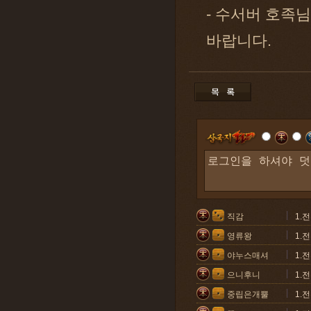
- 수서버 호족
바랍니다.
직감
1.
영류왕
1.
야누스매셔
1.
으니후니
1.
중립은개뿔
1.