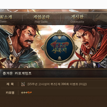
제 목
[15주년 고사성어 퀴즈] 제 396회 이벤트 (마감)
카포명