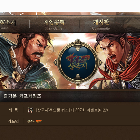
제 목
[삼국지W 인물 퀴즈] 제 397회 이벤트(마감)
카포명