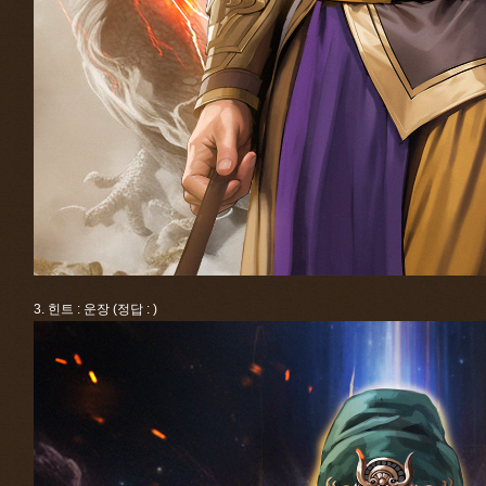
3. 힌트 : 운장 (정답 : )